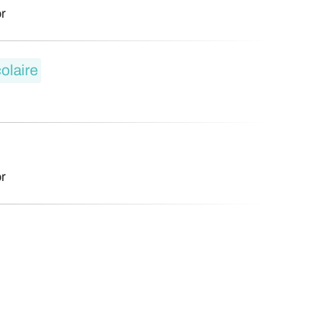
r
olaire
r